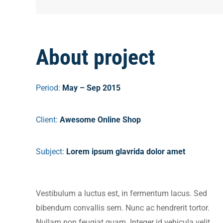
About project
Period:
May – Sep 2015
Client:
Awesome Online Shop
Subject:
Lorem ipsum glavrida dolor amet
Vestibulum a luctus est, in fermentum lacus. Sed
bibendum convallis sem. Nunc ac hendrerit tortor.
Nullam non feugiat quam. Integer id vehicula velit.