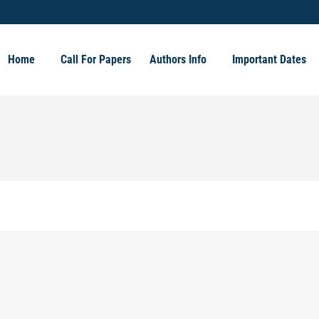
Home
Call For Papers
Authors Info
Important Dates