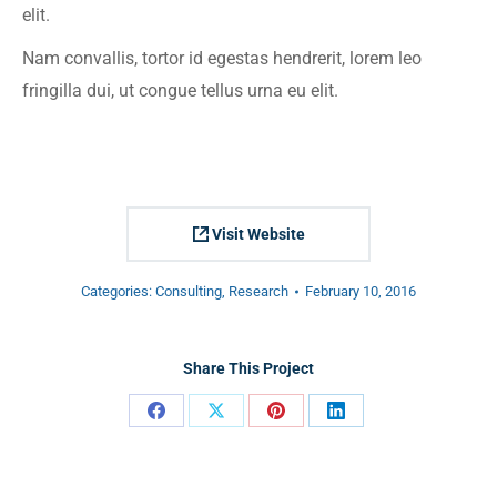
elit.
Nam convallis, tortor id egestas hendrerit, lorem leo
fringilla dui, ut congue tellus urna eu elit.
Visit Website
Categories:
Consulting
,
Research
February 10, 2016
Share This Project
Share
Share
Share
Share
on
on
on
on
Facebook
X
Pinterest
LinkedIn